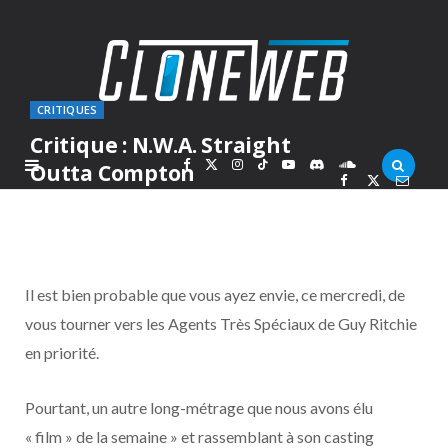
CRITIQUES
Critique : N.W.A. Straight
F
X
I
T
Y
D
S
Outta Compton
PAR
ALEX
MARDI 15 SEPTEMBRE 2015
a
(
n
i
o
i
o
c
T
s
k
u
s
u
Il est bien probable que vous ayez envie, ce mercredi, de
e
w
t
T
T
c
n
vous tourner vers les Agents Très Spéciaux de Guy Ritchie
en priorité.
b
i
a
o
u
o
d
o
t
g
k
b
r
C
Pourtant, un autre long-métrage que nous avons élu
« film » de la semaine » et rassemblant à son casting