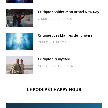
o
t
r
e
d
l
k
e
a
o
Critique : Spider-Man Brand New Day
r
m
u
VENDREDI 31 JUILLET 2026
)
d
Critique : Les Maitres de l’Univers
JEUDI 23 JUILLET 2026
Critique : L’Odyssée
MERCREDI 22 JUILLET 2026
LE PODCAST HAPPY HOUR