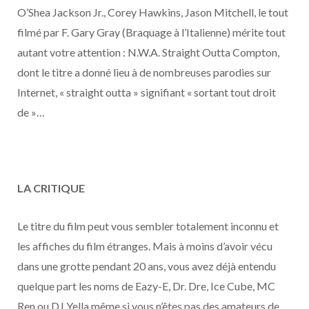
o
t
r
e
d
l
O’Shea Jackson Jr., Corey Hawkins, Jason Mitchell, le tout
filmé par F. Gary Gray (Braquage à l’Italienne) mérite tout
k
e
a
o
autant votre attention : N.W.A. Straight Outta Compton,
r
m
u
dont le titre a donné lieu à de nombreuses parodies sur
Internet, « straight outta » signifiant « sortant tout droit
)
d
de »…
LA CRITIQUE
Le titre du film peut vous sembler totalement inconnu et
les affiches du film étranges. Mais à moins d’avoir vécu
dans une grotte pendant 20 ans, vous avez déjà entendu
quelque part les noms de Eazy-E, Dr. Dre, Ice Cube, MC
Ren ou DJ Yella même si vous n’êtes pas des amateurs de