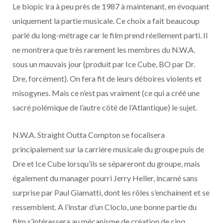
Le biopic ira à peu près de 1987 à maintenant, en évoquant
uniquement la partie musicale. Ce choix a fait beaucoup
parlé du long-métrage car le film prend réellement parti. Il
ne montrera que très rarement les membres du N.W.A.
sous un mauvais jour (produit par Ice Cube, BO par Dr.
Dre, forcément). On fera fit de leurs déboires violents et
misogynes. Mais ce n’est pas vraiment (ce qui a créé une
sacré polémique de l’autre côté de l’Atlantique) le sujet.
N.W.A. Straight Outta Compton se focalisera
principalement sur la carrière musicale du groupe puis de
Dre et Ice Cube lorsqu’ils se sépareront du groupe, mais
également du manager pourri Jerry Heller, incarné sans
surprise par Paul Giamatti, dont les rôles s’enchainent et se
ressemblent. A l’instar d’un Cloclo, une bonne partie du
film s’intéressera au mécanisme de création de cinq