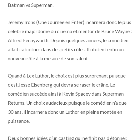
o
t
r
e
d
l
Batman vs Superman.
k
e
a
o
Jeremy Irons (Une Journée en Enfer) incarnera donc le plus
célèbre majordome du cinéma et mentor de Bruce Wayne :
r
m
u
Alfred Pennyworth. Depuis quelques années, le comédien
)
d
allait cabotiner dans des petits rôles. Il obtient enfin un
nouveau rôle à la mesure de son talent.
Quand à Lex Luthor, le choix est plus surprenant puisque
c’est Jesse Eisenberg qui devra se raser le crâne. Le
comédien succède ainsi à Kevin Spacey dans Superman
Returns. Un choix audacieux puisque le comédien n’a que
30 ans, il incarnera donc un Luthor en pleine montée en
puissance.
Deux bonnes idées d’un casting qui ne finit pas d’étonner.