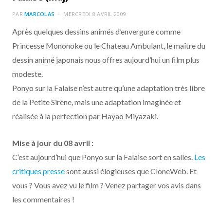
o
t
r
e
d
l
PAR
MARCOLAS
MERCREDI 8 AVRIL 2009
k
e
a
o
Après quelques dessins animés d’envergure comme
Princesse Mononoke ou le Chateau Ambulant, le maître du
r
m
u
dessin animé japonais nous offres aujourd’hui un film plus
)
d
modeste.
Ponyo sur la Falaise n’est autre qu’une adaptation très libre
de la Petite Sirène, mais une adaptation imaginée et
réalisée à la perfection par Hayao Miyazaki.
Mise à jour du 08 avril :
C’est aujourd’hui que Ponyo sur la Falaise sort en salles.
Les
critiques presse
sont aussi élogieuses que CloneWeb. Et
vous ? Vous avez vu le film ? Venez partager vos avis dans
les commentaires !