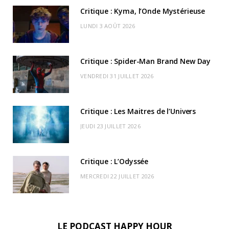
b
i
a
u
o
o
d
Critique : Kyma, l’Onde Mystérieuse
o
t
g
b
k
r
C
LUNDI 3 AOÛT 2026
o
t
r
e
d
l
k
e
a
o
Critique : Spider-Man Brand New Day
r
m
u
VENDREDI 31 JUILLET 2026
)
d
Critique : Les Maitres de l’Univers
JEUDI 23 JUILLET 2026
Critique : L’Odyssée
MERCREDI 22 JUILLET 2026
LE PODCAST HAPPY HOUR