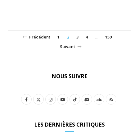
Précédent
1
2
3
4
159
…
Suivant
NOUS SUIVRE
F
X
I
Y
T
D
S
R
a
(
n
o
i
i
o
S
c
T
s
u
k
s
u
S
LES DERNIÈRES CRITIQUES
e
w
t
T
T
c
n