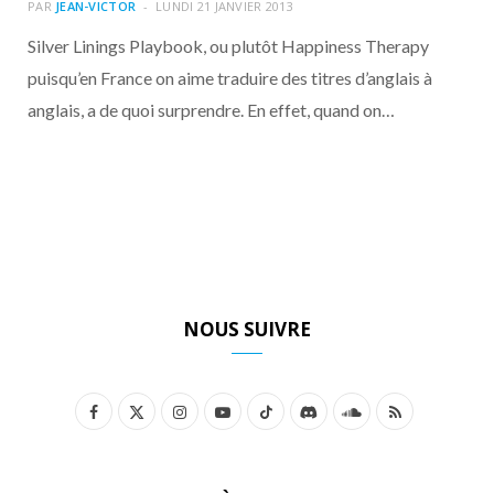
o
t
r
e
d
l
PAR
JEAN-VICTOR
LUNDI 21 JANVIER 2013
Silver Linings Playbook, ou plutôt Happiness Therapy
k
e
a
o
puisqu’en France on aime traduire des titres d’anglais à
anglais, a de quoi surprendre. En effet, quand on…
r
m
u
)
d
NOUS SUIVRE
F
X
I
Y
T
D
S
R
a
(
n
o
i
i
o
S
c
T
s
u
k
s
u
S