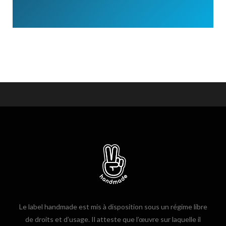
Le label handmade est mis à disposition sous un régime libre
de droits et d’usage. Il atteste que l’œuvre sur laquelle il