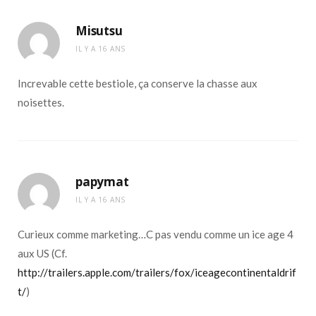
Misutsu
IL Y A 16 ANS
Increvable cette bestiole, ça conserve la chasse aux
noisettes.
papymat
IL Y A 16 ANS
Curieux comme marketing…C pas vendu comme un ice age 4
aux US (Cf.
http://trailers.apple.com/trailers/fox/iceagecontinentaldrif
t/
)