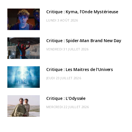
b
i
a
u
o
o
d
Critique : Kyma, l’Onde Mystérieuse
o
t
g
b
k
r
C
LUNDI 3 AOÛT 2026
o
t
r
e
d
l
k
e
a
o
Critique : Spider-Man Brand New Day
r
m
u
VENDREDI 31 JUILLET 2026
)
d
Critique : Les Maitres de l’Univers
JEUDI 23 JUILLET 2026
Critique : L’Odyssée
MERCREDI 22 JUILLET 2026