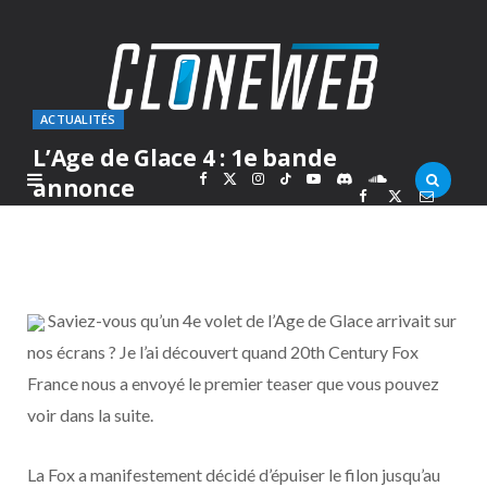
ACTUALITÉS
L’Age de Glace 4 : 1e bande
F
X
I
T
Y
D
S
annonce
PAR
MARC
VENDREDI 7 JANVIER 2011
a
(
n
i
o
i
o
c
T
s
k
u
s
u
Saviez-vous qu’un 4e volet de l’Age de Glace arrivait sur
e
w
t
T
T
c
n
nos écrans ? Je l’ai découvert quand 20th Century Fox
France nous a envoyé le premier teaser que vous pouvez
b
i
a
o
u
o
d
voir dans la suite.
o
t
g
k
b
r
C
La Fox a manifestement décidé d’épuiser le filon jusqu’au