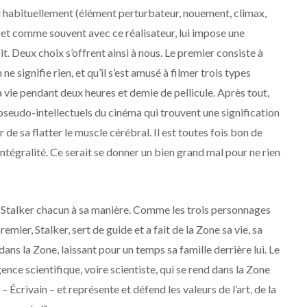
nd habituellement (élément perturbateur, nouement, climax,
r, et comme souvent avec ce réalisateur, lui impose une
it. Deux choix s’offrent ainsi à nous. Le premier consiste à
e signifie rien, et qu’il s’est amusé à filmer trois types
a vie pendant deux heures et demie de pellicule. Après tout,
 pseudo-intellectuels du cinéma qui trouvent une signification
r de sa flatter le muscle cérébral. Il est toutes fois bon de
intégralité. Ce serait se donner un bien grand mal pour ne rien
de Stalker chacun à sa manière. Comme les trois personnages
mier, Stalker, sert de guide et a fait de la Zone sa vie, sa
 dans la Zone, laissant pour un temps sa famille derrière lui. Le
gence scientifique, voire scientiste, qui se rend dans la Zone
 Écrivain – et représente et défend les valeurs de l’art, de la