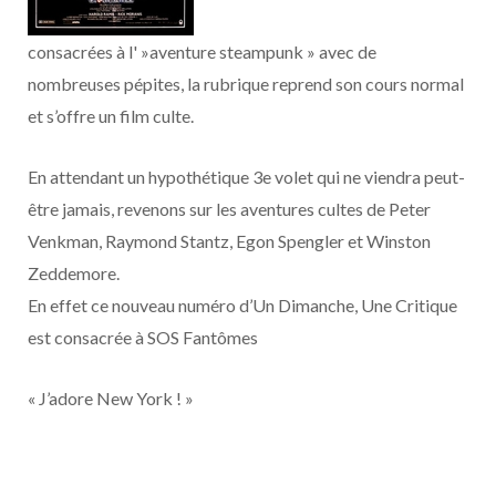
o
t
r
e
d
l
consacrées à l' »aventure steampunk » avec de
k
e
a
o
nombreuses pépites, la rubrique reprend son cours normal
r
m
u
et s’offre un film culte.
)
d
En attendant un hypothétique 3e volet qui ne viendra peut-
être jamais, revenons sur les aventures cultes de Peter
Venkman, Raymond Stantz, Egon Spengler et Winston
Zeddemore.
En effet ce nouveau numéro d’Un Dimanche, Une Critique
est consacrée à SOS Fantômes
« J’adore New York ! »