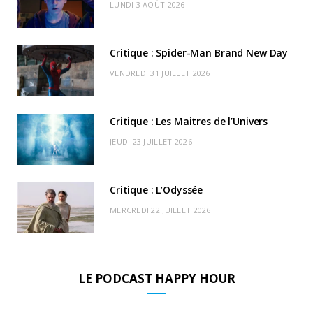
LUNDI 3 AOÛT 2026
o
t
r
e
d
l
k
e
a
o
Critique : Spider-Man Brand New Day
r
m
u
VENDREDI 31 JUILLET 2026
)
d
Critique : Les Maitres de l’Univers
JEUDI 23 JUILLET 2026
Critique : L’Odyssée
MERCREDI 22 JUILLET 2026
LE PODCAST HAPPY HOUR