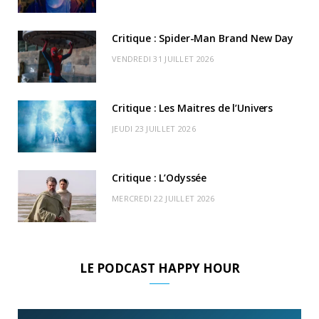
o
t
r
e
d
l
k
e
a
o
Critique : Spider-Man Brand New Day
r
m
u
VENDREDI 31 JUILLET 2026
)
d
Critique : Les Maitres de l’Univers
JEUDI 23 JUILLET 2026
Critique : L’Odyssée
MERCREDI 22 JUILLET 2026
LE PODCAST HAPPY HOUR