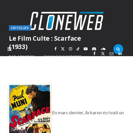
CRITIQUES
Le Film Culte : Scarface
(1933)
F
X
I
T
Y
D
S
PAR
ARKARON
DIMANCHE 7 OCTOBRE
2012
a
(
n
i
o
i
o
c
T
s
k
u
s
u
e
w
t
T
T
c
n
b
i
a
o
u
o
d
En mars dernier, Arkaron écrivait un
o
t
g
k
b
r
C