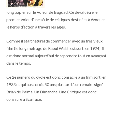
o
t
r
e
d
l
long papier sur le Voleur de Bagdad. Ce devait être le
k
e
a
o
premier volet d’une série de critiques destinées à évoquer
r
m
u
le héros d’action à travers les âges.
)
d
Comme il était naturel de commencer avec un très vieux
film (le long métrage de Raoul Walsh est sorti en 1924), il
est donc normal aujourd’hui de reprendre tout en avançant
dans le temps.
Ce 2e numéro du cycle est donc consacré à un film sorti en
1933 et qui aura droit 50 ans plus tard à un remake signé
Brian de Palma. Un Dimanche, Une Critique est donc
consacré à Scarface.