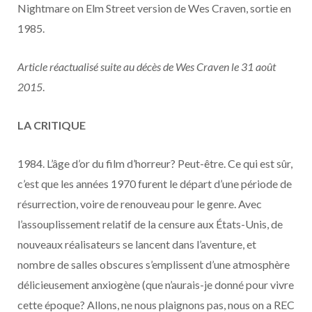
Nightmare on Elm Street version de Wes Craven, sortie en
o
t
g
k
b
r
C
1985.
o
t
r
e
d
l
Article réactualisé suite au décès de Wes Craven le 31 août
2015
.
k
e
a
o
r
m
u
LA CRITIQUE
)
d
1984. L’âge d’or du film d’horreur? Peut-être. Ce qui est sûr,
c’est que les années 1970 furent le départ d’une période de
résurrection, voire de renouveau pour le genre. Avec
l’assouplissement relatif de la censure aux États-Unis, de
nouveaux réalisateurs se lancent dans l’aventure, et
nombre de salles obscures s’emplissent d’une atmosphère
délicieusement anxiogène (que n’aurais-je donné pour vivre
cette époque? Allons, ne nous plaignons pas, nous on a REC