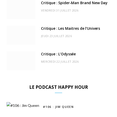
k
e
a
o
Critique : Spider-Man Brand New Day
r
m
u
VENDREDI 31 JUILLET 2026
)
d
Critique : Les Maitres de l’Univers
JEUDI 23 JUILLET 2026
Critique : L’Odyssée
MERCREDI 22 JUILLET 2026
LE PODCAST HAPPY HOUR
#106 : JIM QUEEN