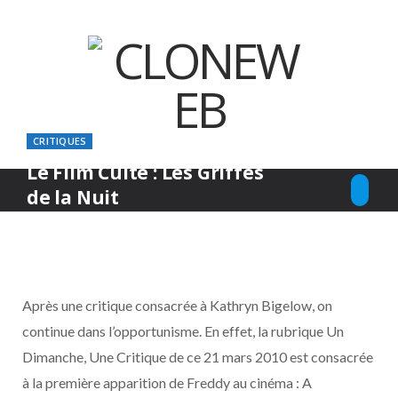
CRITIQUES
Le Film Culte : Les Griffes
de la Nuit
F
X
I
T
Y
D
S
PAR
ARKARON
DIMANCHE 21 MARS 2010
a
(
n
i
o
i
o
c
T
s
k
u
s
u
Après une critique consacrée à Kathryn Bigelow, on
continue dans l’opportunisme. En effet, la rubrique Un
e
w
t
T
T
c
n
Dimanche, Une Critique de ce 21 mars 2010 est consacrée
à la première apparition de Freddy au cinéma : A
b
i
a
o
u
o
d