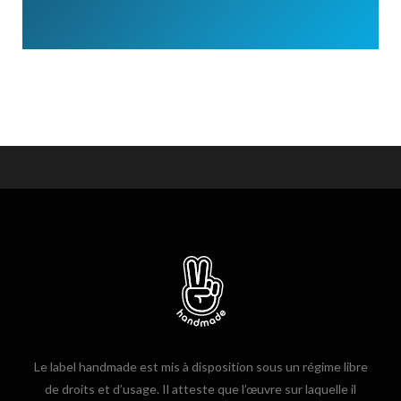
Le label handmade est mis à disposition sous un régime libre
de droits et d’usage. Il atteste que l’œuvre sur laquelle il