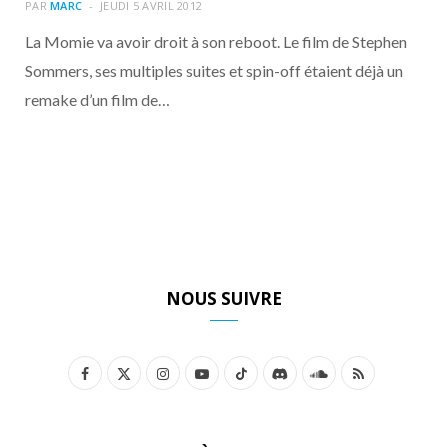
o
t
r
e
d
l
PAR
MARC
JEUDI 5 AVRIL 2012
La Momie va avoir droit à son reboot. Le film de Stephen
k
e
a
o
Sommers, ses multiples suites et spin-off étaient déjà un
remake d’un film de…
r
m
u
)
d
NOUS SUIVRE
F
X
I
Y
T
D
S
R
a
(
n
o
i
i
o
S
c
T
s
u
k
s
u
S