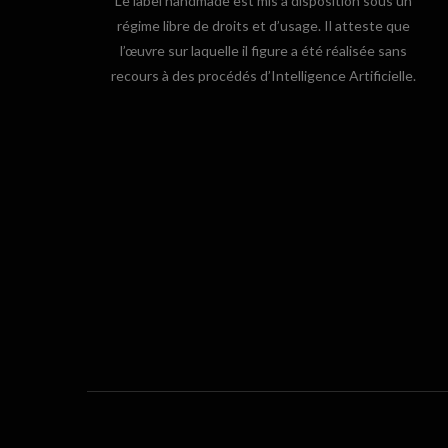
Le label handmade est mis à disposition sous un
régime libre de droits et d’usage. Il atteste que
l’œuvre sur laquelle il figure a été réalisée sans
recours à des procédés d’Intelligence Artificielle.