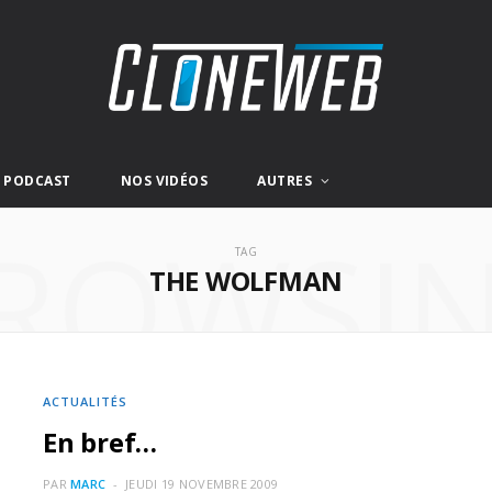
E PODCAST
NOS VIDÉOS
AUTRES
ROWSI
TAG
THE WOLFMAN
ACTUALITÉS
En bref…
PAR
MARC
JEUDI 19 NOVEMBRE 2009