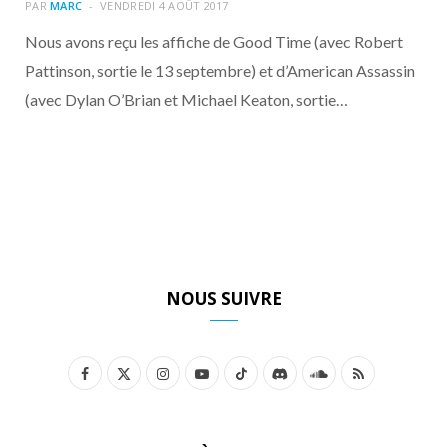
o
t
r
e
d
l
PAR
MARC
VENDREDI 4 AOÛT 2017
Nous avons reçu les affiche de Good Time (avec Robert
k
e
a
o
Pattinson, sortie le 13 septembre) et d’American Assassin
(avec Dylan O’Brian et Michael Keaton, sortie…
r
m
u
)
d
NOUS SUIVRE
F
X
I
Y
T
D
S
R
a
(
n
o
i
i
o
S
c
T
s
u
k
s
u
S