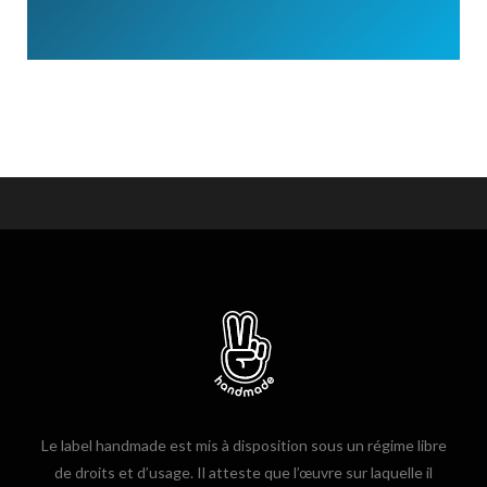
Le label handmade est mis à disposition sous un régime libre
de droits et d’usage. Il atteste que l’œuvre sur laquelle il