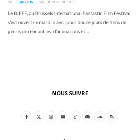
o
t
r
e
d
l
PAR
FRANÇOIS
MARDI 10 AVRIL 2018
Le BIFFF, ou Brussels International Fantastic Film Festival,
k
e
a
o
s’est ouvert ce mardi 3 avril pour douze jours de films de
genre, de rencontres, d’animations et…
r
m
u
)
d
NOUS SUIVRE
F
X
I
Y
T
D
S
R
a
(
n
o
i
i
o
S
c
T
s
u
k
s
u
S