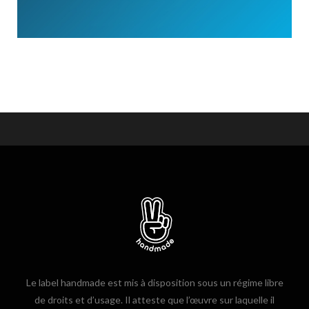
Le label handmade est mis à disposition sous un régime libre
de droits et d’usage. Il atteste que l’œuvre sur laquelle il