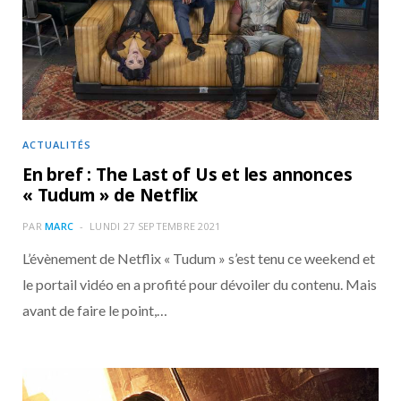
o
t
r
e
d
l
k
e
a
o
r
m
u
)
d
ACTUALITÉS
En bref : The Last of Us et les annonces
« Tudum » de Netflix
PAR
MARC
LUNDI 27 SEPTEMBRE 2021
L’évènement de Netflix « Tudum » s’est tenu ce weekend et
le portail vidéo en a profité pour dévoiler du contenu. Mais
avant de faire le point,…