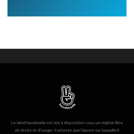
Le label handmade est mis à disposition sous un régime libre
de droits et d’usage. Il atteste que l’œuvre sur laquelle il