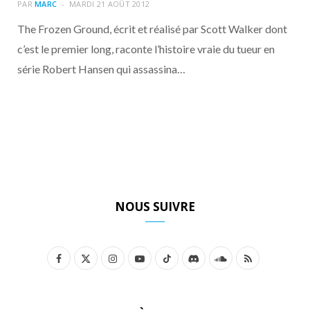
o
t
r
e
d
l
PAR
MARC
MARDI 21 AOÛT 2012
The Frozen Ground, écrit et réalisé par Scott Walker dont
k
e
a
o
c’est le premier long, raconte l’histoire vraie du tueur en
série Robert Hansen qui assassina…
r
m
u
)
d
NOUS SUIVRE
F
X
I
Y
T
D
S
R
a
(
n
o
i
i
o
S
c
T
s
u
k
s
u
S