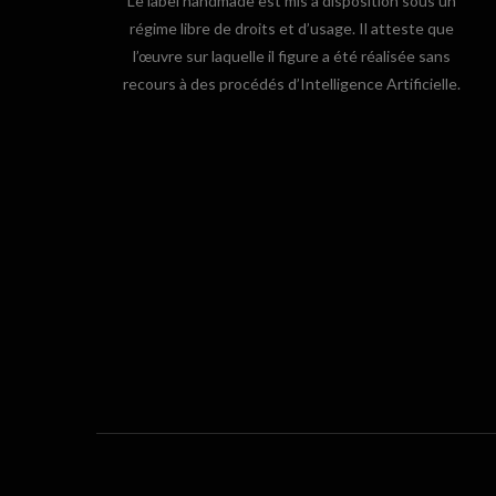
Le label handmade est mis à disposition sous un
régime libre de droits et d’usage. Il atteste que
l’œuvre sur laquelle il figure a été réalisée sans
recours à des procédés d’Intelligence Artificielle.