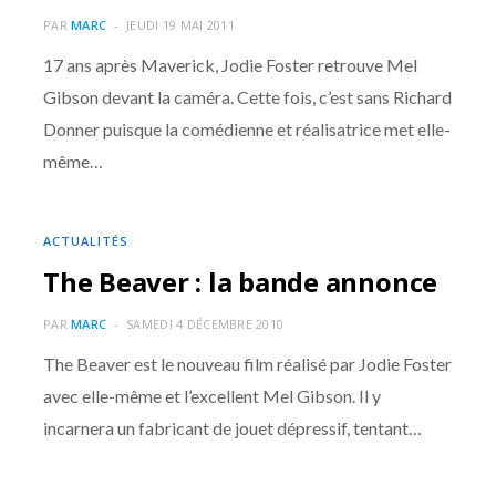
PAR
MARC
JEUDI 19 MAI 2011
17 ans après Maverick, Jodie Foster retrouve Mel
Gibson devant la caméra. Cette fois, c’est sans Richard
Donner puisque la comédienne et réalisatrice met elle-
même…
ACTUALITÉS
The Beaver : la bande annonce
PAR
MARC
SAMEDI 4 DÉCEMBRE 2010
The Beaver est le nouveau film réalisé par Jodie Foster
avec elle-même et l’excellent Mel Gibson. Il y
incarnera un fabricant de jouet dépressif, tentant…