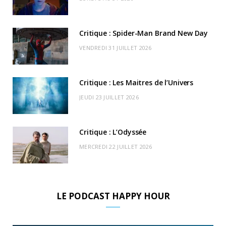
o
t
r
e
d
l
k
e
a
o
Critique : Spider-Man Brand New Day
r
m
u
VENDREDI 31 JUILLET 2026
)
d
Critique : Les Maitres de l’Univers
JEUDI 23 JUILLET 2026
Critique : L’Odyssée
MERCREDI 22 JUILLET 2026
LE PODCAST HAPPY HOUR