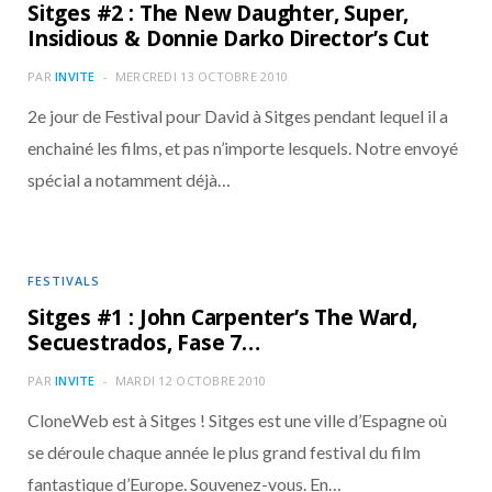
Sitges #2 : The New Daughter, Super,
Insidious & Donnie Darko Director’s Cut
PAR
INVITE
MERCREDI 13 OCTOBRE 2010
2e jour de Festival pour David à Sitges pendant lequel il a
enchainé les films, et pas n’importe lesquels. Notre envoyé
spécial a notamment déjà…
FESTIVALS
Sitges #1 : John Carpenter’s The Ward,
Secuestrados, Fase 7…
PAR
INVITE
MARDI 12 OCTOBRE 2010
CloneWeb est à Sitges ! Sitges est une ville d’Espagne où
se déroule chaque année le plus grand festival du film
fantastique d’Europe. Souvenez-vous. En…