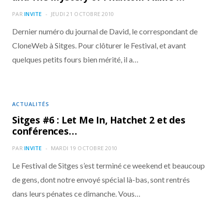
o
t
r
e
d
l
PAR
INVITE
JEUDI 21 OCTOBRE 2010
k
e
a
o
Dernier numéro du journal de David, le correspondant de
CloneWeb à Sitges. Pour clôturer le Festival, et avant
r
m
u
quelques petits fours bien mérité, il a…
)
d
ACTUALITÉS
Sitges #6 : Let Me In, Hatchet 2 et des
conférences…
PAR
INVITE
MARDI 19 OCTOBRE 2010
Le Festival de Sitges s’est terminé ce weekend et beaucoup
de gens, dont notre envoyé spécial là-bas, sont rentrés
dans leurs pénates ce dimanche. Vous…