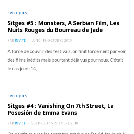
CRITIQUES
Sitges #5 : Monsters, A Serbian Film, Les
Nuits Rouges du Bourreau de Jade
PAR
INVITE
LUNDI 18 OCTOBRE 2010
A force de couvrir des festivals, on finit forcément par voir
des films inédits mais pourtant déjà vus pour nous. C’était
le cas jeudi 14,…
CRITIQUES
Sitges #4 : Vanishing On 7th Street, La
Posesión de Emma Evans
PAR
INVITE
VENDREDI 15 OCTOBRE 2010
On continue avec les comptes-rendus de David, toujours à