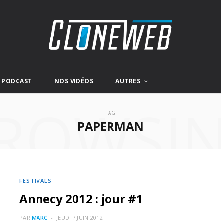
E PODCAST
NOS VIDÉOS
AUTRES
ROWSI
TAG
PAPERMAN
FESTIVALS
Annecy 2012 : jour #1
PAR
MARC
JEUDI 7 JUIN 2012