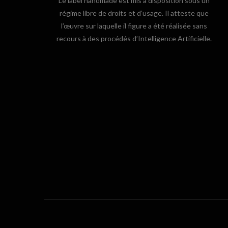
Le label handmade est mis à disposition sous un
régime libre de droits et d’usage. Il atteste que
l’œuvre sur laquelle il figure a été réalisée sans
recours à des procédés d’Intelligence Artificielle.