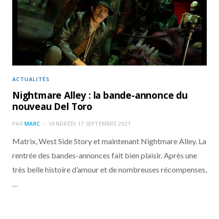
o
t
r
e
d
l
k
e
a
o
r
m
u
)
d
ACTUALITÉS
Nightmare Alley : la bande-annonce du
nouveau Del Toro
PAR
MARC
VENDREDI 17 SEPTEMBRE 2021
Matrix, West Side Story et maintenant Nightmare Alley. La
rentrée des bandes-annonces fait bien plaisir. Après une
très belle histoire d’amour et de nombreuses récompenses,
…