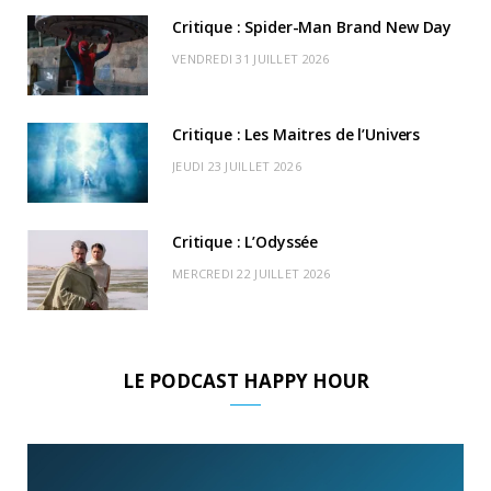
k
e
a
o
Critique : Spider-Man Brand New Day
r
m
u
VENDREDI 31 JUILLET 2026
)
d
Critique : Les Maitres de l’Univers
JEUDI 23 JUILLET 2026
Critique : L’Odyssée
MERCREDI 22 JUILLET 2026
LE PODCAST HAPPY HOUR