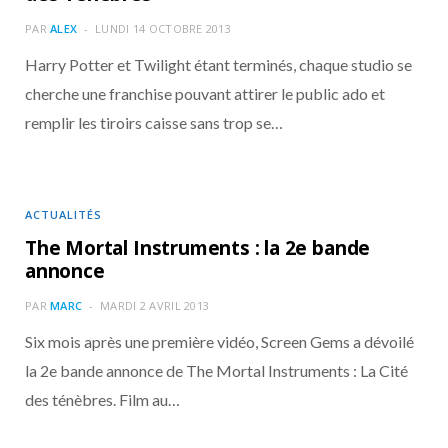
o
t
r
e
d
l
PAR
ALEX
LUNDI 14 OCTOBRE 2013
k
e
a
o
Harry Potter et Twilight étant terminés, chaque studio se
cherche une franchise pouvant attirer le public ado et
r
m
u
remplir les tiroirs caisse sans trop se…
)
d
ACTUALITÉS
The Mortal Instruments : la 2e bande
annonce
PAR
MARC
MARDI 2 AVRIL 2013
Six mois après une première vidéo, Screen Gems a dévoilé
la 2e bande annonce de The Mortal Instruments : La Cité
des ténèbres. Film au…