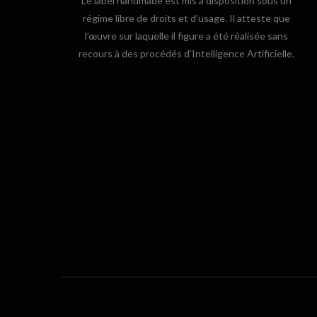
Le label handmade est mis à disposition sous un
régime libre de droits et d’usage. Il atteste que
l’œuvre sur laquelle il figure a été réalisée sans
recours à des procédés d’Intelligence Artificielle.