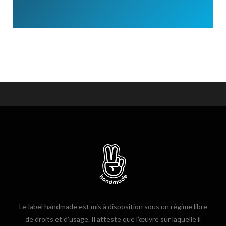
Le label handmade est mis à disposition sous un régime libre
de droits et d’usage. Il atteste que l’œuvre sur laquelle il