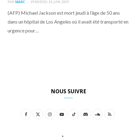
o
t
r
e
d
l
PAR
MARC
VENDREDI 26 JUIN 2009
(AFP) Michael Jackson est mort jeudi à l’âge de 50 ans
k
e
a
o
dans un hôpital de Los Angeles où il avait été transporté en
urgence pour…
r
m
u
)
d
NOUS SUIVRE
F
X
I
Y
T
D
S
R
a
(
n
o
i
i
o
S
c
T
s
u
k
s
u
S