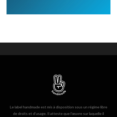
Le label handmade est mis à disposition sous un régime libre
de droits et d’usage. Il atteste que l’œuvre sur laquelle il