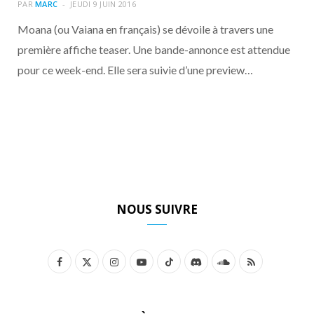
o
t
r
e
d
l
PAR
MARC
JEUDI 9 JUIN 2016
Moana (ou Vaiana en français) se dévoile à travers une
k
e
a
o
première affiche teaser. Une bande-annonce est attendue
pour ce week-end. Elle sera suivie d’une preview…
r
m
u
)
d
NOUS SUIVRE
F
X
I
Y
T
D
S
R
a
(
n
o
i
i
o
S
c
T
s
u
k
s
u
S