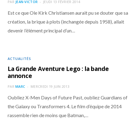
o
t
r
e
d
l
PAR
JEAN-VICTOR
JEUDI 13 FÉVRIER 2014
Est ce que Ole Kirk Christiansen aurait pu se douter que sa
k
e
a
o
création, la brique à plots (inchangée depuis 1958), allait
devenir l’élément principal d’un…
r
m
u
)
d
ACTUALITÉS
La Grande Aventure Lego : la bande
annonce
PAR
MARC
MERCREDI 19 JUIN 2013
Oubliez X-Men Days of Future Past, oubliez Guardians of
the Galaxy ou Transformers 4. Le film d’équipe de 2014
rassemble rien de moins que Batman,…