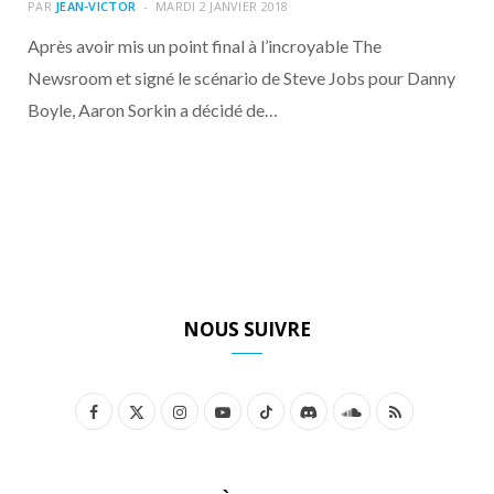
o
t
r
e
d
l
PAR
JEAN-VICTOR
MARDI 2 JANVIER 2018
Après avoir mis un point final à l’incroyable The
k
e
a
o
Newsroom et signé le scénario de Steve Jobs pour Danny
Boyle, Aaron Sorkin a décidé de…
r
m
u
)
d
NOUS SUIVRE
F
X
I
Y
T
D
S
R
a
(
n
o
i
i
o
S
c
T
s
u
k
s
u
S