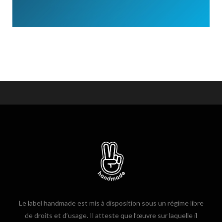
Le label handmade est mis à disposition sous un régime libre
de droits et d’usage. Il atteste que l’œuvre sur laquelle il