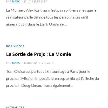
o
t
r
e
d
l
PAR
MARC
JEUDI 8 JUIN 2017
La Momie d’Alex Kurtman n’est pas sorti en salles que le
k
e
a
o
réalisateur parle déjà de tous les personnages qu’il
aimerait voir dans le Dark Universe.…
r
m
u
)
d
NOS VIDÉOS
La Sortie de Projo : La Momie
PAR
MARC
MERCREDI 7 JUIN 2017
Tom Cruise est partout ! En tournage à Paris pour le
prochain Mission Impossible, en septembre à l’affiche du
prochain Doug Liman. Il sera également…
ACTUALITÉS