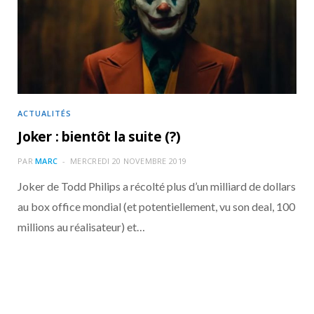
o
t
r
e
d
l
k
e
a
o
r
m
u
)
d
ACTUALITÉS
Joker : bientôt la suite (?)
PAR
MARC
MERCREDI 20 NOVEMBRE 2019
Joker de Todd Philips a récolté plus d’un milliard de dollars
au box office mondial (et potentiellement, vu son deal, 100
millions au réalisateur) et…