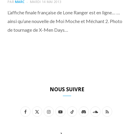
o
t
r
e
d
l
PAR
MARC
MARDI 14 MAI 2013
L’affiche finale française de Lone Ranger est en ligne… …
k
e
a
o
ainsi qu’une nouvelle de Moi Moche et Méchant 2. Photo
de tournage de X-Men Days…
r
m
u
)
d
NOUS SUIVRE
F
X
I
Y
T
D
S
R
a
(
n
o
i
i
o
S
c
T
s
u
k
s
u
S