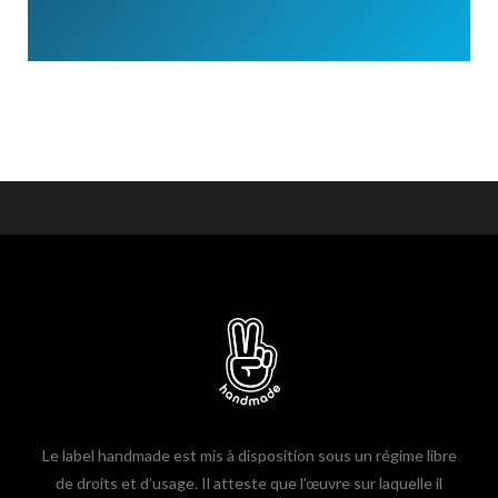
Le label handmade est mis à disposition sous un régime libre
de droits et d’usage. Il atteste que l’œuvre sur laquelle il