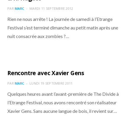
o
t
r
e
d
l
PAR
MARC
MARDI 11 SEPTEMBRE 2012
k
e
a
o
Rien ne nous arrête ! La journée de samedi à l’Etrange
Festival s’est terminé dimanche au petit matin après une
r
m
u
nuit consacrée aux zombies ?…
)
d
Rencontre avec Xavier Gens
PAR
MARC
LUNDI 19 SEPTEMBRE 2011
Quelques heures avant l’avant-première de The Divide à
l’Etrange Festival, nous avons rencontré son réalisateur
Xavier Gens. Sans aucune langue de bois, il revient sur…