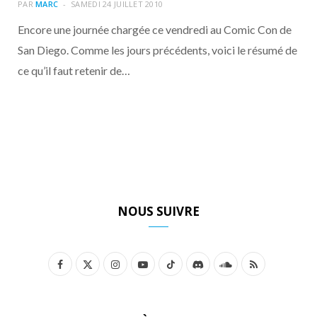
o
t
r
e
d
l
PAR
MARC
SAMEDI 24 JUILLET 2010
Encore une journée chargée ce vendredi au Comic Con de
k
e
a
o
San Diego. Comme les jours précédents, voici le résumé de
ce qu’il faut retenir de…
r
m
u
)
d
NOUS SUIVRE
F
X
I
Y
T
D
S
R
a
(
n
o
i
i
o
S
c
T
s
u
k
s
u
S