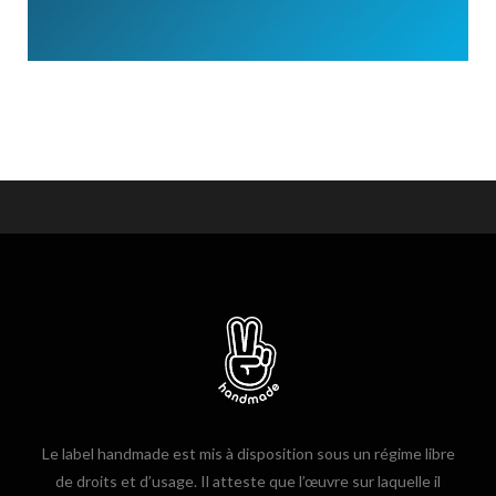
Le label handmade est mis à disposition sous un régime libre
de droits et d’usage. Il atteste que l’œuvre sur laquelle il