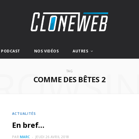
E PODCAST
NOS VIDÉOS
AUTRES
ROWSI
TAG
COMME DES BÊTES 2
ACTUALITÉS
En bref…
PAR
MARC
JEUDI 26 AVRIL 2018