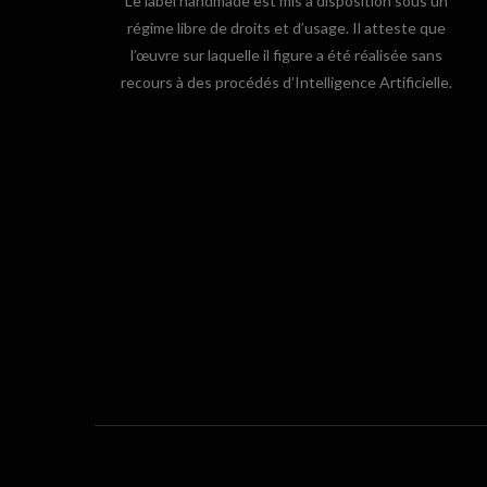
Le label handmade est mis à disposition sous un
régime libre de droits et d’usage. Il atteste que
l’œuvre sur laquelle il figure a été réalisée sans
recours à des procédés d’Intelligence Artificielle.