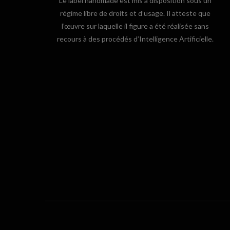
Le label handmade est mis à disposition sous un
régime libre de droits et d’usage. Il atteste que
l’œuvre sur laquelle il figure a été réalisée sans
recours à des procédés d’Intelligence Artificielle.