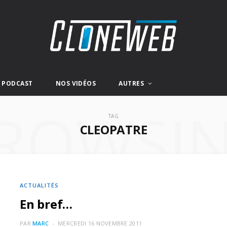
E PODCAST
NOS VIDÉOS
AUTRES
ROWSI
TAG
CLEOPATRE
ACTUALITÉS
En bref…
PAR
MARC
MERCREDI 16 NOVEMBRE 2011