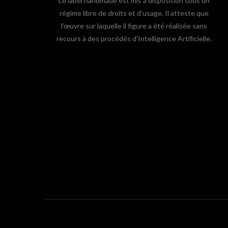
Le label handmade est mis à disposition sous un
régime libre de droits et d’usage. Il atteste que
l’œuvre sur laquelle il figure a été réalisée sans
recours à des procédés d’Intelligence Artificielle.