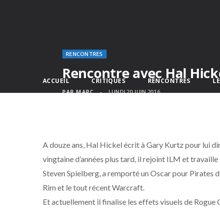
RENCONTRES
Rencontre avec Hal Hick
ACCUEIL
CRITIQUES
RENCONTRES
L
PAR
MARC
LUNDI 20 JUIN 2016
A douze ans, Hal Hickel écrit à Gary Kurtz pour lui di
vingtaine d’années plus tard, il rejoint ILM et travaill
Steven Spielberg, a remporté un Oscar pour Pirates d
Rim et le tout récent Warcraft.
Et actuellement il finalise les effets visuels de Rogue