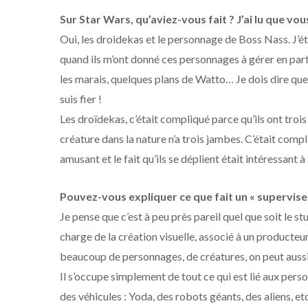
Sur Star Wars, qu’aviez-vous fait ? J’ai lu que vo
Oui, les droidekas et le personnage de Boss Nass. J’éta
quand ils m’ont donné ces personnages à gérer en parti
les marais, quelques plans de Watto… Je dois dire que j
suis fier !
Les droïdekas, c’était compliqué parce qu’ils ont tro
créature dans la nature n’a trois jambes. C’était com
amusant et le fait qu’ils se déplient était intéressant à 
Pouvez-vous expliquer ce que fait un « supervise
Je pense que c’est à peu près pareil quel que soit le s
charge de la création visuelle, associé à un producteur
beaucoup de personnages, de créatures, on peut aussi 
Il s’occupe simplement de tout ce qui est lié aux pers
des véhicules : Yoda, des robots géants, des aliens, e