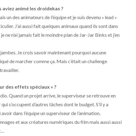
us aviez animé les droidekas ?
is un des animateurs de l’équipe et je suis devenu « lead »
culier. J’ai aussi fait quelques animaux quand ils sont dans
e ne n’ai jamais fait le moindre plan de Jar-Jar Binks et j’en
is jambes. Je crois savoir maintenant pourquoi aucune
pliqué de marcher comme ça. Mais c’était un challenge
travailler.
ur des effets spéciaux » ?
tudio. Quand un projet arrive, le superviseur se retrouve en
 qui s’occupent d’autres tâches dont le budget. S’il y a
avoir dans l’équipe un superviseur de l’animation.
onnages et aux créatures numériques du film mais aussi aussi
tc…