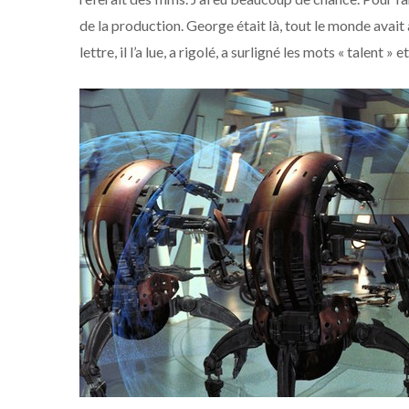
de la production. George était là, tout le monde avai
lettre, il l’a lue, a rigolé, a surligné les mots « talent »