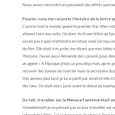
Nous avons rencontré un passionné des effets spécia
Pouvez-vous me raconter l’histoire de la lettre 
Comme tout le monde quand le premier Star Wars est so
allaient faire une suite. J’ai donc écrit une lettre au 
savais pas à quoi m’attendre en retour mais j’ai reçu un
du film. Elle était très polie, me disant que mes idées 
l’histoire. J’avais aussi demandé des conseils pour déma
un agent ». A l’époque j’étais un peu déçu mais après j
recevoir des tonnes de courrier mais la secrétaire du 
Des années plus tard, je lui ai parlé par email et elle 
des fans. On était alors juste avant le début de tourn
De fait, travailler sur la Menace Fantôme était u
Honnêtement je ne pensais pas un jour travailler sur u
referait des films. J’ai eu beaucoup de chance. Pour l’a