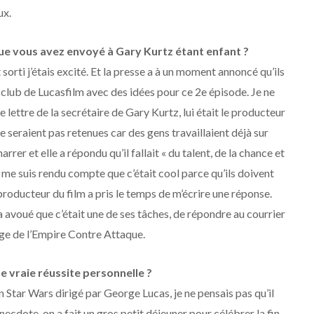
ux.
que vous avez envoyé à Gary Kurtz étant enfant ?
rti j’étais excité. Et la presse a à un moment annoncé qu’ils
fan club de Lucasfilm avec des idées pour ce 2e épisode. Je ne
e lettre de la secrétaire de Gary Kurtz, lui était le producteur
ne seraient pas retenues car des gens travaillaient déjà sur
rrer et elle a répondu qu’il fallait « du talent, de la chance et
e me suis rendu compte que c’était cool parce qu’ils doivent
producteur du film a pris le temps de m’écrire une réponse.
m’a avoué que c’était une de ses tâches, de répondre au courrier
age de l’Empire Contre Attaque.
ne vraie réussite personnelle ?
n Star Wars dirigé par George Lucas, je ne pensais pas qu’il
necdote, on a fait un gros petit déjeuner pour célébrer la fin