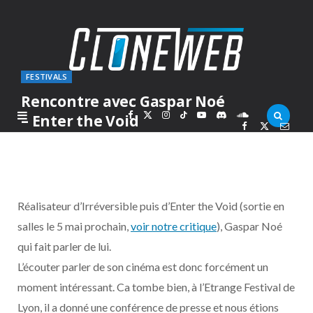
FESTIVALS
Rencontre avec Gaspar Noé
F
X
I
T
Y
D
S
– Enter the Void
PAR
ARKARON
JEUDI 22 AVRIL 2010
a
(
n
i
o
i
o
c
T
s
k
u
s
u
Réalisateur d’Irréversible puis d’Enter the Void (sortie en
e
w
t
T
T
c
n
salles le 5 mai prochain,
voir notre critique
), Gaspar Noé
qui fait parler de lui.
b
i
a
o
u
o
d
L’écouter parler de son cinéma est donc forcément un
o
t
g
k
b
r
C
moment intéressant. Ca tombe bien, à l’Etrange Festival de
Lyon, il a donné une conférence de presse et nous étions