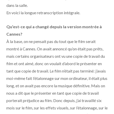
o
t
r
e
d
l
dans la salle.
En voici la longue retranscription intégrale.
k
e
a
o
r
m
u
Qu’est-ce qui a changé depuis la version montrée à
Cannes?
)
d
À la base, on ne pensait pas du tout que le film serait
montré à Cannes. On avait annoncé qu’on était pas prêts,
mais certains organisateurs ont vu une copie de travail du
film et ont aimé, donc on voulait d’abord le présenter en
tant que copie de travail. Le film n’était pas terminé: j’avais
moi-même fait l’étalonnage sur mon ordinateur, il était plus
long, et on avait pas encore la musique définitive. Mais on
nous a dit que le présenter en tant que copie de travail
porterait préjudice au film. Donc depuis, j’ai travaillé six
mois sur le film, sur les effets visuels, sur l’étalonnage, sur le