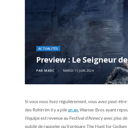
ACTUALITÉS
Preview : Le Seigneur d
PAR
MARC
MARDI 11 JUIN 2024
Si vous nous lisez régulièrement, vous avez peut-êtr
des Rohirrim il y a pile
un an.
Warner Bros ayant repoussé
l’équipe est revenue au Festival d’Annecy avec plus d
oublié de rappeler qu’il prépare The Hunt for Gollum a