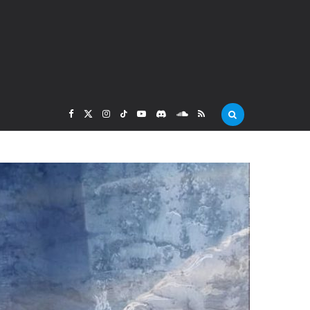
F
X
I
T
Y
D
S
R
a
(
n
i
o
i
o
S
c
T
s
k
u
s
u
S
e
w
t
T
T
c
n
b
i
a
o
u
o
d
o
t
g
k
b
r
C