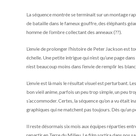
La séquence montrée se terminait sur un montage ra
de bataille dans le fameux gouffre, des éléphants géan
homme de l’ombre collectant des anneaux (??).
L’envie de prolonger l’histoire de Peter Jackson est tou
échelle. Une petite intrigue qui n’est qu’une page dans 
n’est beaucoup moins dans l’envie de remplir les blan
L’envie est là mais le résultat visuel est perturbant. 
bon vieil anime, parfois un peu trop simple, un peu tr
s’accommoder. Certes, la séquence qu’on a vu était in
graphiques qui ne matchent pas toujours. Dès qu’un p
Il reste désormais six mois aux équipes réparties en
repartir en Terre du Milieu. Le film sortira dans nos 