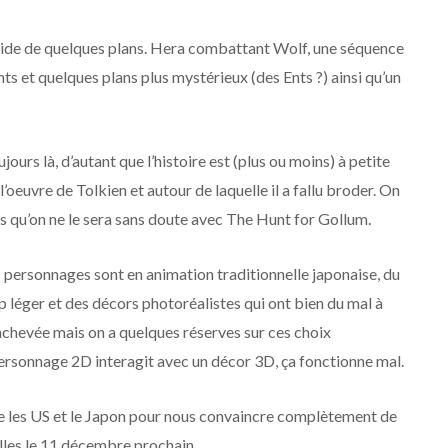
pide de quelques plans. Hera combattant Wolf, une séquence
ts et quelques plans plus mystérieux (des Ents ?) ainsi qu’un
jours là, d’autant que l’histoire est (plus ou moins) à petite
l’oeuvre de Tolkien et autour de laquelle il a fallu broder. On
cs qu’on ne le sera sans doute avec The Hunt for Gollum.
Les personnages sont en animation traditionnelle japonaise, du
op léger et des décors photoréalistes qui ont bien du mal à
achevée mais on a quelques réserves sur ces choix
ersonnage 2D interagit avec un décor 3D, ça fonctionne mal.
tre les US et le Japon pour nous convaincre complètement de
salles le 11 décembre prochain.