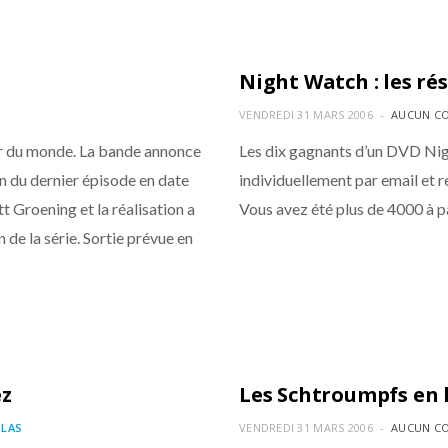
ACTUALITÉS
Night Watch : les ré
VENDREDI 31 MARS 2006
AUCUN C
er du monde. La bande annonce
Les dix gagnants d’un DVD Nigh
on du dernier épisode en date
individuellement par email et r
t Groening et la réalisation a
Vous avez été plus de 4000 à pa
 de la série. Sortie prévue en
ACTUALITÉS
ez
Les Schtroumpfs en 
LAS
VENDREDI 31 MARS 2006
AUCUN C