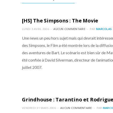
ACTUALITÉS
[HS] The Simpsons : The Movie
LUNDI 3 AVRIL 2006
AUCUN COMMENTAIRE
PAR
MARCOLAS
Une news un peu hors sujet mais qui devrait intéress
des Simpsons, le Film a été montrée lors de la diffusi
des aventures de Bart. Le scénario est bien sûr de Mat
été confiée à David Silverman, directeur de l’animation
juillet 2007.
ACTUALITÉS
Grindhouse : Tarantino et Rodrigu
VENDREDI 31 MARS 2006
AUCUN COMMENTAIRE
PAR
MARCO