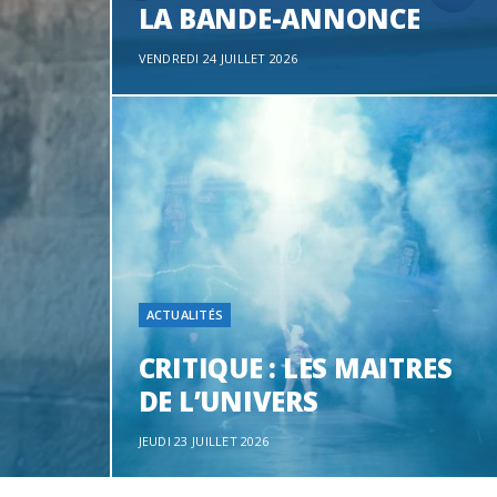
o
t
r
e
d
l
LA BANDE-ANNONCE
VENDREDI 24 JUILLET 2026
k
e
a
o
r
m
u
)
d
ACTUALITÉS
CRITIQUE : LES MAITRES
DE L’UNIVERS
JEUDI 23 JUILLET 2026