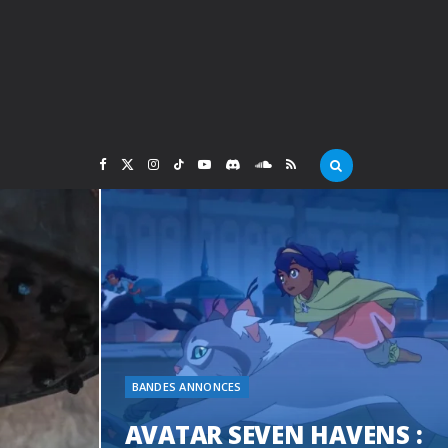
F
X
I
T
Y
D
S
R
a
(
n
i
o
i
o
S
c
T
s
k
u
s
u
S
e
w
t
T
T
c
n
b
i
a
o
u
o
d
BANDES ANNONCES
o
t
g
k
b
r
C
AVATAR SEVEN HAVENS :