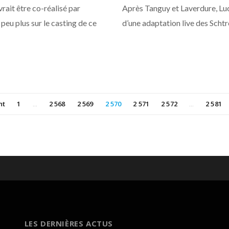
rait être co-réalisé par
Après Tanguy et Laverdure, Luc
peu plus sur le casting de ce
d’une adaptation live des Sch
nt
1
2 568
2 569
2 570
2 571
2 572
2 581
…
…
LES DERNIÈRES ACTUS