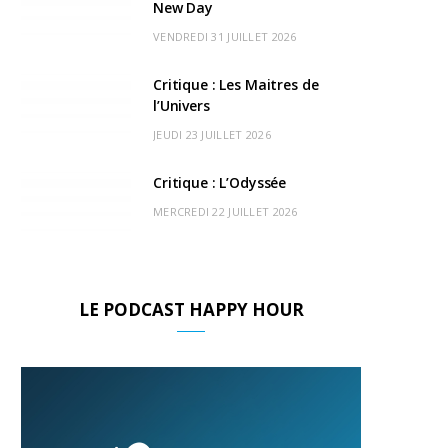
New Day
r
m
u
VENDREDI 31 JUILLET 2026
)
d
Critique : Les Maitres de
l’Univers
JEUDI 23 JUILLET 2026
Critique : L’Odyssée
MERCREDI 22 JUILLET 2026
LE PODCAST HAPPY HOUR