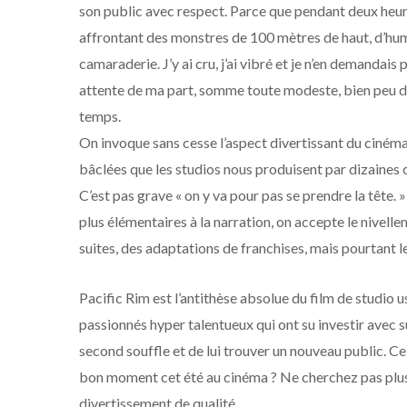
son public avec respect. Parce que pendant deux heures
affrontant des monstres de 100 mètres de haut, d’huma
camaraderie. J’y ai cru, j’ai vibré et je n’en demandais
attente de ma part, somme toute modeste, bien peu de
temps.
On invoque sans cesse l’aspect divertissant du ciné
bâclées que les studios nous produisent par dizaines 
C’est pas grave « on y va pour pas se prendre la tête.
plus élémentaires à la narration, on accepte le nivell
suites, des adaptations de franchises, mais pourtant le
Pacific Rim est l’antithèse absolue du film de studio 
passionnés hyper talentueux qui ont su investir avec s
second souffle et de lui trouver un nouveau public. Ce 
bon moment cet été au cinéma ? Ne cherchez pas plus 
divertissement de qualité.