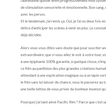
l’adrénaline quitter enfin progressivement mon systèm
de stimulation sensorielle et émotionnelle. Bon sang, ce 
avec les persos.
Et le lendemain, j’ai remis ça. Oui, je l’ai vu deux fois 
délice d’anticiper les scènes à venir en plus. Le const
déjà décidée.
Alors vous vous dites sans doute que pour susciter une
extraordinaire, que si vous allez le voir à votre tour,
à une épiphanie 100% garantie, à quelque chose, n’impor
ce film au panthéon des plus grandes créations humaines
attendant à une explication magique ou à un lapin sorti
le film sans lui laisser de chance, vous le passerez au t
une belle bêtise de vous priver du bonheur insensé qu’
Pourquoi j’ai tant aimé Pacific Rim ? Parce que c’est u