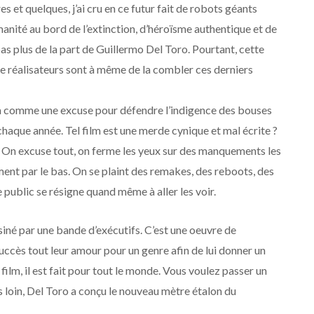
 et quelques, j’ai cru en ce futur fait de robots géants
nité au bord de l’extinction, d’héroïsme authentique et de
 pas plus de la part de Guillermo Del Toro. Pourtant, cette
 réalisateurs sont à même de la combler ces derniers
ma comme une excuse pour défendre l’indigence des bouses
chaque année. Tel film est une merde cynique et mal écrite ?
 » On excuse tout, on ferme les yeux sur des manquements les
ement par le bas. On se plaint des remakes, des reboots, des
 public se résigne quand même à aller les voir.
usiné par une bande d’exécutifs. C’est une oeuvre de
uccès tout leur amour pour un genre afin de lui donner un
film, il est fait pour tout le monde. Vous voulez passer un
loin, Del Toro a conçu le nouveau mètre étalon du