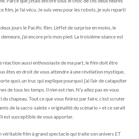
e. Parce que j’étais encore sous le choc de ces deux heures
film, je l’ai vécu. Je suis venu pour les robots, je suis reparti
en deux jours le Pacific Rim. L’effet de surprise en moins, le
at demeure, j’ai encore pris mon pied. La troisième séance est
 réaction aussi enthousiaste de ma part, le film doit être
 vous êtes en droit de vous attendre à une révélation mystique,
te quoi, un truc qui explique pourquoi j’ai l’air de catapulter
 de tous les temps. Il n’en est rien. N’y allez pas en vous
 du chapeau. Tout ce que vous finirez par faire, c’est scruter
amis de la sacro-sainte « originalité du scénario » et ce serait
il est susceptible de vous apporter.
n véritable film à grand spectacle qui traite son univers ET