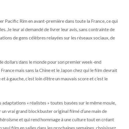
ser Pacific Rim en avant-première dans toute la France, ce qui
es. Je leur ai demandé de livrer leur avis, sans contrainte de
tations de gens célèbres relayées sur les réseaux sociaux, de
 de dollars dans le monde pour son premier week-end
 France mais sans la Chine et le Japon chez qui le film devrait
et à gauche, c’est loin d’être un mauvais score et c’est le
es adaptations « réalistes » toutes basées sur le même moule,
r un vrai grand blockbuster original filmé d’une main de
 d’héroïsme et qui rend hommage à une culture tout en créant
un seul film en salles dans les prochaines semaines, choisissez