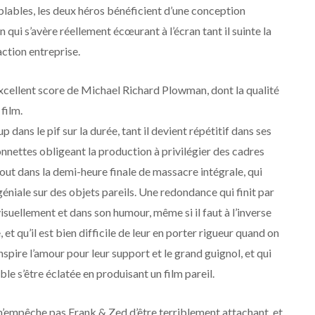
blables, les deux héros bénéficient d’une conception
qui s’avère réellement écœurant à l’écran tant il suinte la
ction entreprise.
’excellent score de Michael Richard Plowman, dont la qualité
film.
 dans le pif sur la durée, tant il devient répétitif dans ses
nnettes obligeant la production à privilégier des cadres
tout dans la demi-heure finale de massacre intégrale, qui
éniale sur des objets pareils. Une redondance qui finit par
suellement et dans son humour, même si il faut à l’inverse
, et qu’il est bien difficile de leur en porter rigueur quand on
spire l’amour pour leur support et le grand guignol, et qui
e s’être éclatée en produisant un film pareil.
a n’empêche pas Frank & Zed d’être terriblement attachant, et