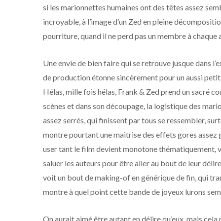
si les marionnettes humaines ont des têtes assez sem
incroyable, à l’image d’un Zed en pleine décomposition 
pourriture, quand il ne perd pas un membre à chaque a
Une envie de bien faire qui se retrouve jusque dans l
de production étonne sincèrement pour un aussi petit 
Hélas, mille fois hélas, Frank & Zed prend un sacré coup
scènes et dans son découpage, la logistique des mario
assez serrés, qui finissent par tous se ressembler, sur
montre pourtant une maitrise des effets gores assez g
user tant le film devient monotone thématiquement, vi
saluer les auteurs pour être aller au bout de leur délire
voit un bout de making-of en générique de fin, qui tran
montre à quel point cette bande de joyeux lurons sembl
On aurait aimé être autant en délire qu’eux, mais cel