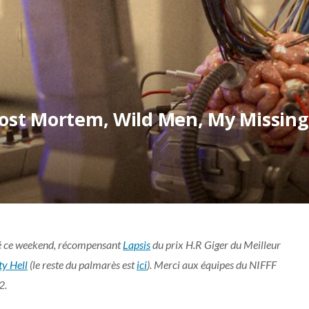
Post Mortem, Wild Men, My Missing
iné ce weekend, récompensant
Lapsis
du prix H.R Giger du Meilleur
y Hell
(le reste du palmarès est
ici
). Merci aux équipes du NIFFF
2.