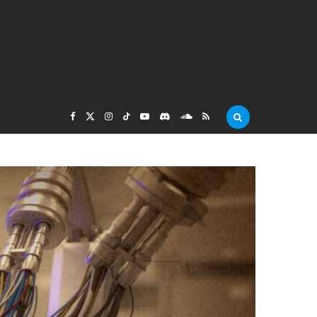
F
X
I
T
Y
D
S
R
a
(
n
i
o
i
o
S
c
T
s
k
u
s
u
S
e
w
t
T
T
c
n
b
i
a
o
u
o
d
o
t
g
k
b
r
C