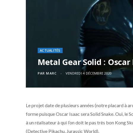
ACTUALITÉS
Metal Gear Solid : Oscar 
PAR
MARC
VENDREDI 4 DÉCEMBRE 2020
Le projet date de plusieurs années (notre placard à ar
forme puisque Oscar Isaac sera Solid Snake. Oui, le S
à un réalisateur à qui l’on doit le pas très bon Kong S
(Detective Pikachu, Jurassic World).