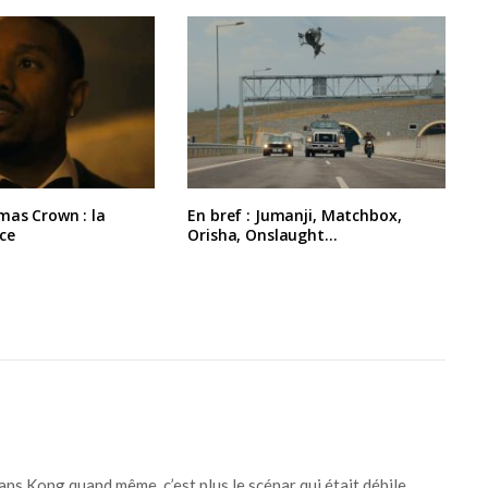
mas Crown : la
En bref : Jumanji, Matchbox,
ce
Orisha, Onslaught…
dans Kong quand même, c’est plus le scénar qui était débile.