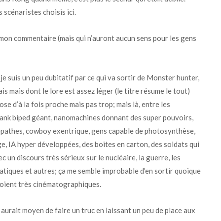
 scénaristes choisis ici.
on commentaire (mais qui n’auront aucun sens pour les gens
je suis un peu dubitatif par ce qui va sortir de Monster hunter,
 mais dont le lore est assez léger (le titre résume le tout)
se d’à la fois proche mais pas trop; mais là, entre les
 tank biped géant, nanomachines donnant des super pouvoirs,
lépathes, cowboy exentrique, gens capable de photosynthèse,
e, IA hyper développées, des boites en carton, des soldats qui
ec un discours très sérieux sur le nucléaire, la guerre, les
atiques et autres; ça me semble improbable d’en sortir quoique
 soient très cinématographiques.
y aurait moyen de faire un truc en laissant un peu de place aux