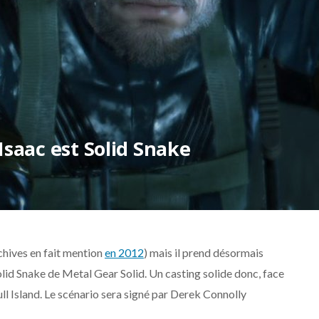
Isaac est Solid Snake
chives en fait mention
en 2012
) mais il prend désormais
olid Snake de Metal Gear Solid. Un casting solide donc, face
kull Island. Le scénario sera signé par Derek Connolly