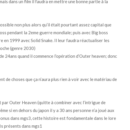
ais dans un film il faudra en mettre une bonne partie à la
ossible non plus alors qu’il était pourtant assez capital que
boss pendant la 2eme guerre mondiale; puis avec Big boss
e en 1999 avec Solid Snake. Il leur faudra réactualiser les
proche (genre 2030)
 de 24ans quand il commence l’opération d’Outer heaven; donc
ent de choses que ça n’aura plus rien à voir avec le matériau de
 par Outer Heaven (quitte à combiner avec l’intrigue de
me si en dehors du japon il y a 30 ans personne n’a joué aux
 bonus dans mgs3, cette histoire est fondamentale dans le lore
umés présents dans mgs1