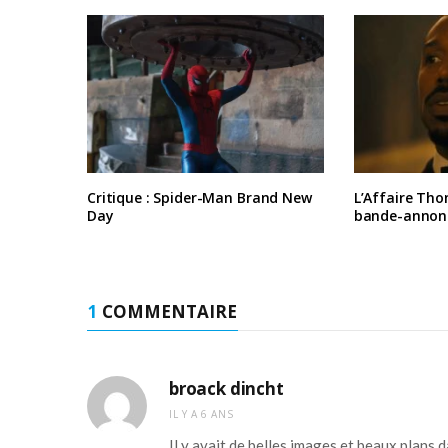
Critique : Spider-Man Brand New
L’Affaire Tho
Day
bande-annon
1
COMMENTAIRE
broack dincht
IL Y A 6 ANS
Il y avait de belles images et beaux plans 