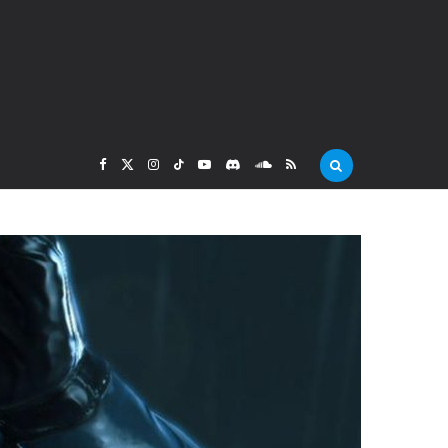
F
X
I
T
Y
D
S
R
a
(
n
i
o
i
o
S
c
T
s
k
u
s
u
S
e
w
t
T
T
c
n
b
i
a
o
u
o
d
o
t
g
k
b
r
C