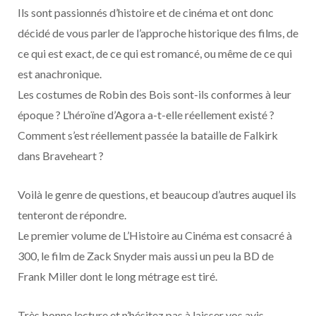
o
t
r
e
d
l
Ils sont passionnés d’histoire et de cinéma et ont donc
décidé de vous parler de l’approche historique des films, de
k
e
a
o
ce qui est exact, de ce qui est romancé, ou même de ce qui
r
m
u
est anachronique.
Les costumes de Robin des Bois sont-ils conformes à leur
)
d
époque ? L’héroïne d’Agora a-t-elle réellement existé ?
Comment s’est réellement passée la bataille de Falkirk
dans Braveheart ?
Voilà le genre de questions, et beaucoup d’autres auquel ils
tenteront de répondre.
Le premier volume de L’Histoire au Cinéma est consacré à
300, le film de Zack Snyder mais aussi un peu la BD de
Frank Miller dont le long métrage est tiré.
Très bonne lecture et n’hésitez pas à laisser vos avis