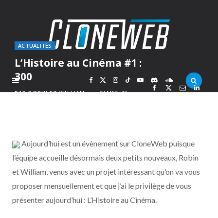
ACTUALITÉS
L’Histoire au Cinéma #1 :
300
F
X
I
T
Y
D
S
PAR
ROBIN ET WILLIAM
SAMEDI 12
FÉVRIER 2011
a
(
n
i
o
i
o
c
T
s
k
u
s
u
Aujourd’hui est un évènement sur CloneWeb puisque
e
w
t
T
T
c
n
l’équipe accueille désormais deux petits nouveaux, Robin
et William, venus avec un projet intéressant qu’on va vous
b
i
a
o
u
o
d
proposer mensuellement et que j’ai le privilège de vous
o
t
g
k
b
r
C
présenter aujourd’hui : L’Histoire au Cinéma.