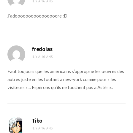
IL Y A 16 ANS
J’adoooooooooooooooore :D
fredolas
IL Y A 16 ANS
Faut toujours que les américains s’approprie les œuvres des
autres juste en les foutant a new-york comme pour « les
visiteurs »… Espérons qu’ils ne touchent pas a Astérix.
Tibo
IL Y A 16 ANS