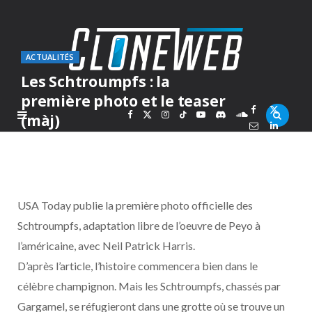
ACTUALITÉS
Les Schtroumpfs : la
première photo et le teaser
F
X
I
T
Y
D
S
(màj)
PAR
MARC
JEUDI 17 JUIN 2010
a
(
n
i
o
i
o
c
T
s
k
u
s
u
USA Today publie la première photo officielle des
e
w
t
T
T
c
n
Schtroumpfs, adaptation libre de l’oeuvre de Peyo à
l’américaine, avec Neil Patrick Harris.
b
i
a
o
u
o
d
D’après l’article, l’histoire commencera bien dans le
o
t
g
k
b
r
C
célèbre champignon. Mais les Schtroumpfs, chassés par
Gargamel, se réfugieront dans une grotte où se trouve un