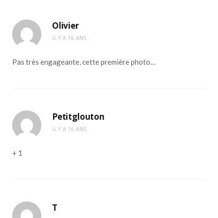
Olivier
IL Y A 16 ANS
Pas très engageante, cette première photo…
Petitglouton
IL Y A 16 ANS
+ 1
T