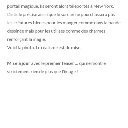
o
t
r
e
d
l
portail magique. Ils seront alors téléportés à New York.
L’article précise aussi que le sorcier ne pourchassera pas
k
e
a
o
les créatures bleues pour les manger comme dans la bande
r
m
u
dessinée mais pour les utilises comme des charmes
renforçant la magie.
)
d
Voici la photo. Le réalisme est de mise.
Mise à jour
avec le premier teaser … qui ne montre
strictement rien de plus que l’image !