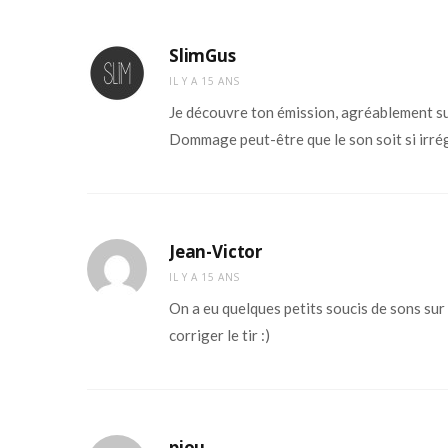
SlimGus
IL Y A 15 ANS
Je découvre ton émission, agréablement su
Dommage peut-être que le son soit si irrégu
Jean-Victor
IL Y A 15 ANS
On a eu quelques petits soucis de sons sur 
corriger le tir :)
piou