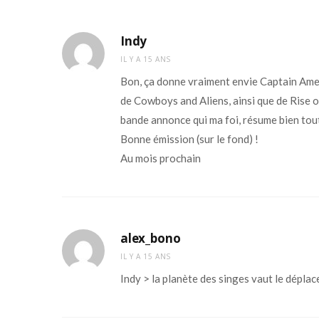
Indy
IL Y A 15 ANS
Bon, ça donne vraiment envie Captain Ameri
de Cowboys and Aliens, ainsi que de Rise of
bande annonce qui ma foi, résume bien tout
Bonne émission (sur le fond) !
Au mois prochain
alex_bono
IL Y A 15 ANS
Indy > la planète des singes vaut le dépla