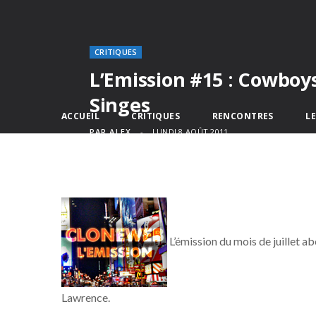
CRITIQUES
L’Emission #15 : Cowboy
Singes
ACCUEIL
CRITIQUES
RENCONTRES
L
PAR
ALEX
LUNDI 8 AOÛT 2011
L’émission du mois de juillet a
Lawrence.