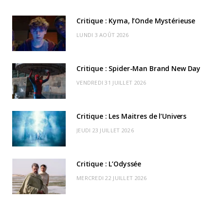
b
i
a
u
o
o
d
Critique : Kyma, l’Onde Mystérieuse
o
t
g
b
k
r
C
LUNDI 3 AOÛT 2026
o
t
r
e
d
l
k
e
a
o
Critique : Spider-Man Brand New Day
r
m
u
VENDREDI 31 JUILLET 2026
)
d
Critique : Les Maitres de l’Univers
JEUDI 23 JUILLET 2026
Critique : L’Odyssée
MERCREDI 22 JUILLET 2026