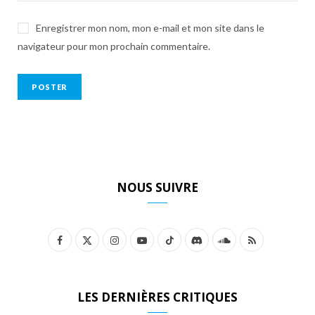
Enregistrer mon nom, mon e-mail et mon site dans le
navigateur pour mon prochain commentaire.
NOUS SUIVRE
F
X
I
Y
T
D
S
R
a
(
n
o
i
i
o
S
c
T
s
u
k
s
u
S
LES DERNIÈRES CRITIQUES
e
w
t
T
T
c
n