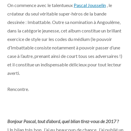
o
t
r
e
d
l
On commence avec le talentueux
Pascal Jousselin
, le
créateur du seul véritable super-héros de la bande
k
e
a
o
dessinée : Imbattable. Outre sa nomination à Angoulême,
r
m
u
dans la catégorie jeunesse, cet album constitue un brillant
exercice de style sur les codes du médium (le pouvoir
)
d
d’Imbattable consiste notamment à pouvoir passer d’une
case à l’autre, prenant ainsi de court tous ses adversaires !)
et il constitue un indispensable délicieux pour tout lecteur
averti.
Rencontre.
Bonjour Pascal, tout d’abord, quel bilan tirez-vous de 2017 ?
Un bilan très bon. J’ai eu beaucoup de chance. J’ai publié un