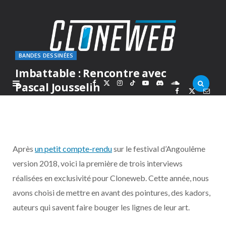
BANDES DESSINÉES
Imbattable : Rencontre avec
F
X
I
T
Y
D
S
Pascal Jousselin
PAR
GUILLAUME
VENDREDI 2 FÉVRIER 2018
a
(
n
i
o
i
o
c
T
s
k
u
s
u
Après
un petit compte-rendu
sur le festival d’Angoulême
e
w
t
T
T
c
n
version 2018, voici la première de trois interviews
réalisées en exclusivité pour Cloneweb. Cette année, nous
b
i
a
o
u
o
d
avons choisi de mettre en avant des pointures, des kadors,
o
t
g
k
b
r
C
auteurs qui savent faire bouger les lignes de leur art.