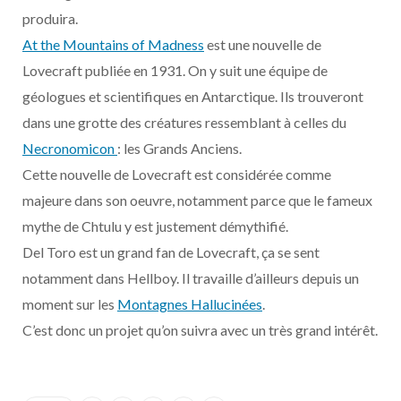
o
t
r
e
d
l
produira.
At the Mountains of Madness
est une nouvelle de
k
e
a
o
Lovecraft publiée en 1931. On y suit une équipe de
r
m
u
géologues et scientifiques en Antarctique. Ils trouveront
dans une grotte des créatures ressemblant à celles du
)
d
Necronomicon
: les Grands Anciens.
Cette nouvelle de Lovecraft est considérée comme
majeure dans son oeuvre, notamment parce que le fameux
mythe de Chtulu y est justement démythifié.
Del Toro est un grand fan de Lovecraft, ça se sent
notamment dans Hellboy. Il travaille d’ailleurs depuis un
moment sur les
Montagnes Hallucinées
.
C’est donc un projet qu’on suivra avec un très grand intérêt.