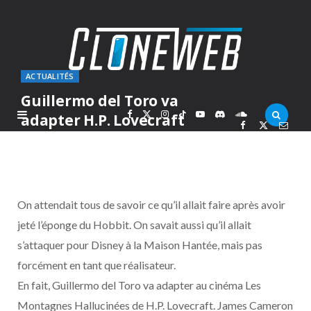
ACTUALITÉS
Guillermo del Toro va
F
X
I
T
Y
D
S
adapter H.P. Lovecraft
PAR
MARC
JEUDI 29 JUILLET 2010
a
(
n
i
o
i
o
c
T
s
k
u
s
u
On attendait tous de savoir ce qu’il allait faire après avoir
e
w
t
T
T
c
n
jeté l’éponge du Hobbit. On savait aussi qu’il allait
s’attaquer pour Disney à la Maison Hantée, mais pas
b
i
a
o
u
o
d
forcément en tant que réalisateur.
o
t
g
k
b
r
C
En fait, Guillermo del Toro va adapter au cinéma Les
Montagnes Hallucinées de H.P. Lovecraft. James Cameron