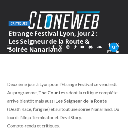
CRITIQUES
Etrange Festival Lyon, jour 2 :
Les Seigneur de la Route &
F
X
I
T
Y
D
S
Soirée Nanarland
PAR
ARKARON
SAMEDI 3 AVRIL 2010
a
(
n
i
o
i
o
c
T
s
k
u
s
u
Deuxième jour à Lyon pour l’Etrange Festival ce vendredi.
e
w
t
T
T
c
n
Au programme,
The Countess
dont la critique complète
arrive bientôt mais aussi
Les Seigneur de la Route
b
i
a
o
u
o
d
(Death Race, l’origine) et surtout une soirée Nanarland. Du
o
t
g
k
b
r
C
lourd : Ninja Terminator et Devil Story.
Compte-rendu et critiques.