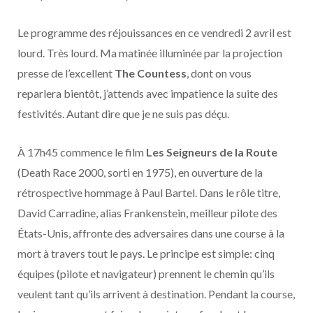
o
t
r
e
d
l
Le programme des réjouissances en ce vendredi 2 avril est
k
e
a
o
lourd. Très lourd. Ma matinée illuminée par la projection
r
m
u
presse de l’excellent
The Countess
, dont on vous
reparlera bientôt, j’attends avec impatience la suite des
)
d
festivités. Autant dire que je ne suis pas déçu.
À 17h45 commence le film
Les Seigneurs de la Route
(Death Race 2000, sorti en 1975), en ouverture de la
rétrospective hommage à Paul Bartel. Dans le rôle titre,
David Carradine, alias Frankenstein, meilleur pilote des
États-Unis, affronte des adversaires dans une course à la
mort à travers tout le pays. Le principe est simple: cinq
équipes (pilote et navigateur) prennent le chemin qu’ils
veulent tant qu’ils arrivent à destination. Pendant la course,