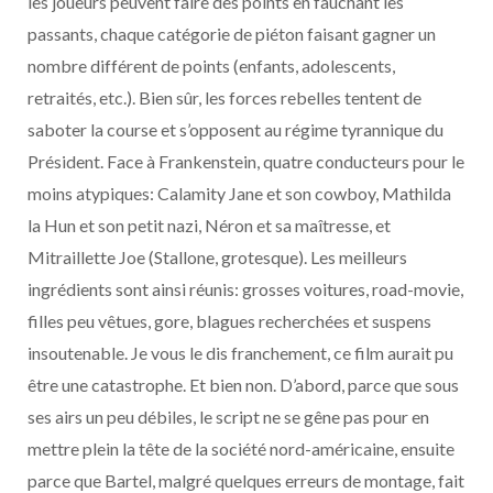
les joueurs peuvent faire des points en fauchant les
passants, chaque catégorie de piéton faisant gagner un
nombre différent de points (enfants, adolescents,
retraités, etc.). Bien sûr, les forces rebelles tentent de
saboter la course et s’opposent au régime tyrannique du
Président. Face à Frankenstein, quatre conducteurs pour le
moins atypiques: Calamity Jane et son cowboy, Mathilda
la Hun et son petit nazi, Néron et sa maîtresse, et
Mitraillette Joe (Stallone, grotesque). Les meilleurs
ingrédients sont ainsi réunis: grosses voitures, road-movie,
filles peu vêtues, gore, blagues recherchées et suspens
insoutenable. Je vous le dis franchement, ce film aurait pu
être une catastrophe. Et bien non. D’abord, parce que sous
ses airs un peu débiles, le script ne se gêne pas pour en
mettre plein la tête de la société nord-américaine, ensuite
parce que Bartel, malgré quelques erreurs de montage, fait