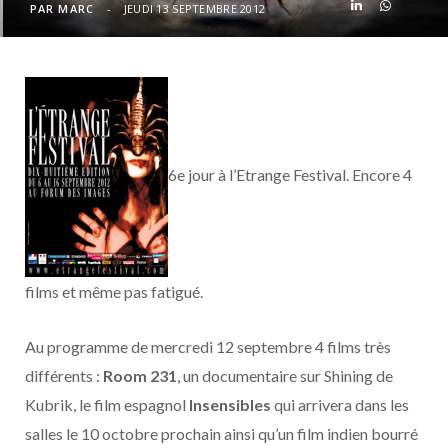
o
t
r
e
d
l
PAR
MARC
JEUDI 13 SEPTEMBRE 2012
k
e
a
o
r
m
u
)
d
6e jour à l’Etrange Festival. Encore 4
films et même pas fatigué.
Au programme de mercredi 12 septembre 4 films très
différents :
Room 231
, un documentaire sur Shining de
Kubrik, le film espagnol
Insensibles
qui arrivera dans les
salles le 10 octobre prochain ainsi qu’un film indien bourré