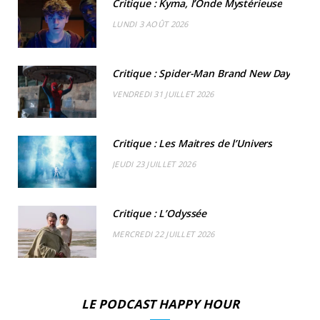
Critique : Kyma, l’Onde Mystérieuse
o
t
g
b
k
r
C
LUNDI 3 AOÛT 2026
o
t
r
e
d
l
k
e
a
o
Critique : Spider-Man Brand New Day
r
m
u
VENDREDI 31 JUILLET 2026
)
d
Critique : Les Maitres de l’Univers
JEUDI 23 JUILLET 2026
Critique : L’Odyssée
MERCREDI 22 JUILLET 2026
LE PODCAST HAPPY HOUR