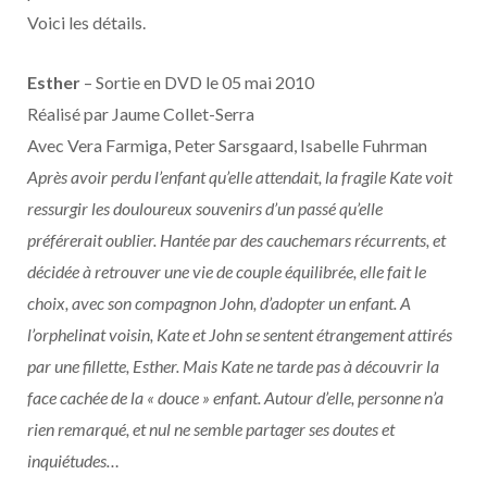
o
t
r
e
d
l
Voici les détails.
k
e
a
o
Esther
– Sortie en DVD le 05 mai 2010
r
m
u
Réalisé par Jaume Collet-Serra
Avec Vera Farmiga, Peter Sarsgaard, Isabelle Fuhrman
)
d
Après avoir perdu l’enfant qu’elle attendait, la fragile Kate voit
ressurgir les douloureux souvenirs d’un passé qu’elle
préférerait oublier. Hantée par des cauchemars récurrents, et
décidée à retrouver une vie de couple équilibrée, elle fait le
choix, avec son compagnon John, d’adopter un enfant. A
l’orphelinat voisin, Kate et John se sentent étrangement attirés
par une fillette, Esther. Mais Kate ne tarde pas à découvrir la
face cachée de la « douce » enfant. Autour d’elle, personne n’a
rien remarqué, et nul ne semble partager ses doutes et
inquiétudes…