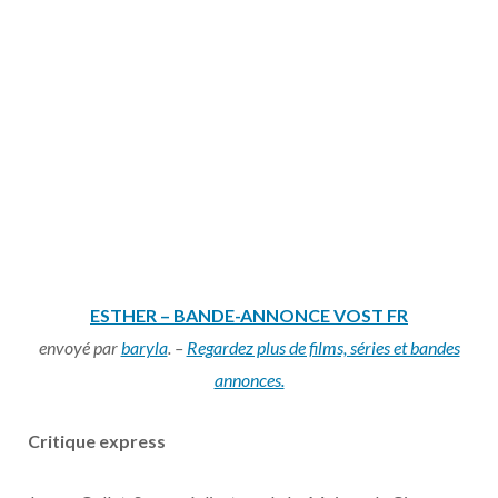
ESTHER – BANDE-ANNONCE VOST FR
envoyé par
baryla
. –
Regardez plus de films, séries et bandes
annonces.
Critique express