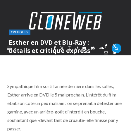
CRITIQUES
Esther en DVD et Blu-Ray :
F
X
I
T
Y
D
S
détails et critique express
PAR
MARC
MERCREDI 28 AVRIL 2010
a
(
n
i
o
i
o
c
T
s
k
u
s
u
Sympathique film sorti l’année dernière dans les salles,
e
w
t
T
T
c
n
Esther arrive en DVD le 5 mai prochain. L’intérêt du film
était son coté un peu malsain : on se prenait à détester une
b
i
a
o
u
o
d
gamine, avec un arrière-goût d’interdit en bouche,
o
t
g
k
b
r
C
souhaitant que -devant tant de cruauté- elle finisse par y
passer.