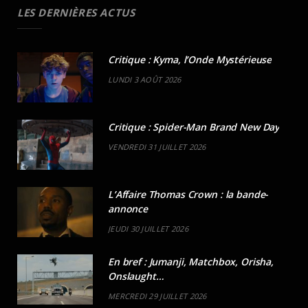
LES DERNIÈRES ACTUS
Critique : Kyma, l’Onde Mystérieuse
LUNDI 3 AOÛT 2026
Critique : Spider-Man Brand New Day
VENDREDI 31 JUILLET 2026
L’Affaire Thomas Crown : la bande-
annonce
JEUDI 30 JUILLET 2026
En bref : Jumanji, Matchbox, Orisha,
Onslaught…
MERCREDI 29 JUILLET 2026