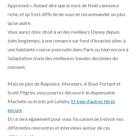
o
t
r
e
d
l
Approved ». Autant dire que le mois de Noël s’annonce
riche, et qu’il est difficile de vous en recommander un plus
k
e
a
o
qu’un autre.
r
m
u
Vous aurez donc droit à un des meilleurs Disney depuis
bien longtemps, à une romance sur fond d’invasion alien, à
)
d
une haletante course-poursuite dans Paris ou bien encore à
l’adaptation d’une des meilleures bandes dessinées du
moment.
Mais en plus de Raiponce, Monsters, A Bout Portant et
Scott Pilgrim, vous pourrez découvrir le dispensable
Machete ou le très joli Lullaby.
Et bien d’autres titres
encore
.
Et ce sera également pour vous l’occasion de (re)voir nos
différentes rencontres et interviews autour de ces