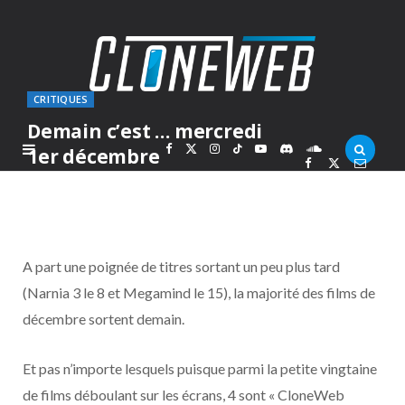
CRITIQUES
Demain c’est … mercredi
F
X
I
T
Y
D
S
1er décembre
PAR
MARC
MARDI 30 NOVEMBRE 2010
a
(
n
i
o
i
o
c
T
s
k
u
s
u
A part une poignée de titres sortant un peu plus tard
e
w
t
T
T
c
n
(Narnia 3 le 8 et Megamind le 15), la majorité des films de
décembre sortent demain.
b
i
a
o
u
o
d
o
t
g
k
b
r
C
Et pas n’importe lesquels puisque parmi la petite vingtaine
de films déboulant sur les écrans, 4 sont « CloneWeb