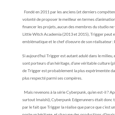
Fondé en 2011 par les anciens (et derniers compétent
volonté de proposer le meilleur en termes d’animation j
financer les projets, aucun des membres du studio ne v
Little Witch Academia (2013 et 2015), Trigger peut enf
emblématique et le chef d’oeuvre de son réalisateur :
Si aujourd’hui Trigger est autant adulé dans le milieu, 
sont porteurs d’un héritage, d’une véritable culture (
de Trigger est probablement la plus expérimentée dans
plus respecté parmi ses compères.
Mais revenons à la série Cyberpunk, qu’en est-il ? A
surtout Imaishi), Cyberpunk Edgerunners était donc très
par le fait que Trigger la réalise que parce que c’est 
porte un héritage, et chacune des productions d’Imais