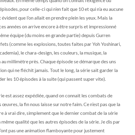
s niveaux. En même temps quand on connaît l’exigence du
 épisodes, pour celle-ci qui n’en fait que 10 et qui n’a eu aucune
 évident que l’on allait en prendre plein les yeux. Mais la
ces années on arrive encore à être surpris et impressionné
 même équipe (du moins en grande partie) depuis Gurren
effets (comme les explosions, toutes faites par Yoh Yoshinari,
cademia), le chara-design, les couleurs, la musique, la
on au millimètre près. Chaque épisode se démarque des uns
 qui ne fléchit jamais. Tout le long, la série sait garder la
r les 10 épisodes à la suite (qui passent super vite).
série est assez expédiée, quand on connait les combats de
uvres, la fin nous laisse sur notre faim. Ce n’est pas que la
ure à vrai dire, simplement que le dernier combat de la série
 même qualité que les autres épisodes de la série. Je dis par
s n’ont pas une animation flamboyante pour justement