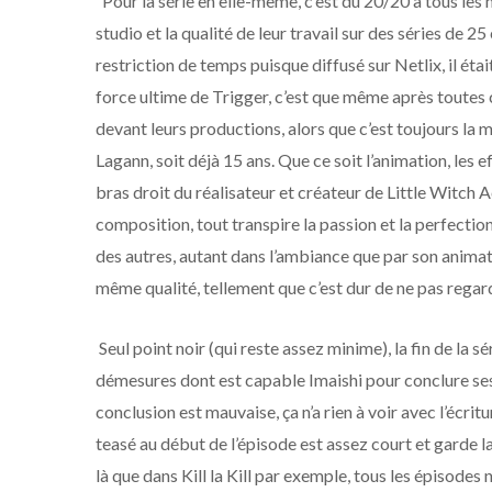
Pour la série en elle-même, c’est du 20/20 à tous le
studio et la qualité de leur travail sur des séries de 25
restriction de temps puisque diffusé sur Netlix, il était
force ultime de Trigger, c’est que même après toutes 
devant leurs productions, alors que c’est toujours la
Lagann, soit déjà 15 ans. Que ce soit l’animation, les 
bras droit du réalisateur et créateur de Little Witch A
composition, tout transpire la passion et la perfecti
des autres, autant dans l’ambiance que par son animation
même qualité, tellement que c’est dur de ne pas regarde
Seul point noir (qui reste assez minime), la fin de la 
démesures dont est capable Imaishi pour conclure ses œ
conclusion est mauvaise, ça n’a rien à voir avec l’écrit
teasé au début de l’épisode est assez court et garde la
là que dans Kill la Kill par exemple, tous les épisode