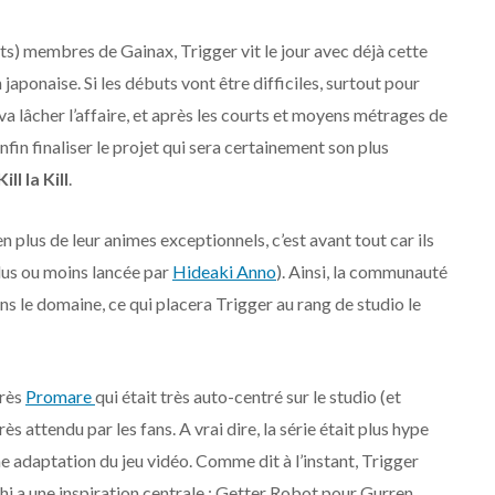
s) membres de Gainax, Trigger vit le jour avec déjà cette
aponaise. Si les débuts vont être difficiles, surtout pour
a lâcher l’affaire, et après les courts et moyens métrages de
in finaliser le projet qui sera certainement son plus
Kill la Kill
.
en plus de leur animes exceptionnels, c’est avant tout car ils
plus ou moins lancée par
Hideaki Anno
). Ainsi, la communauté
 le domaine, ce qui placera Trigger au rang de studio le
près
Promare
qui était très auto-centré sur le studio (et
 attendu par les fans. A vrai dire, la série était plus hype
une adaptation du jeu vidéo. Comme dit à l’instant, Trigger
hi a une inspiration centrale : Getter Robot pour Gurren