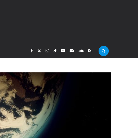
F
X
I
T
Y
D
S
R
a
(
n
i
o
i
o
S
c
T
s
k
u
s
u
S
e
w
t
T
T
c
n
b
i
a
o
u
o
d
o
t
g
k
b
r
C